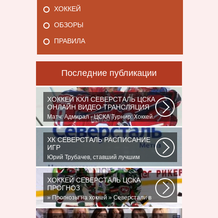
ХОККЕЙ
ОБЗОРЫ
ПРАВИЛА
Последние публикации
ХОККЕЙ КХЛ СЕВЕРСТАЛЬ ЦСКА
ОНЛАЙН ВИДЕО ТРАНСЛЯЦИЯ
Матч: Адмирал - ЦСКА Турнир: Хоккей.
Чемпионат КХЛНачало матча: 10:00
МСК...
ХК СЕВЕРСТАЛЬ РАСПИСАНИЕ
ИГР
Юрий Трубачев, ставший лучшим
игроком в составе 28 ноября, 02:52
Команде...
ХОККЕЙ СЕВЕРСТАЛЬ ЦСКА
ПРОГНОЗ
» Прогнозы на хоккей » Северстали в
последнее время крупно не везет.
Коллектив...