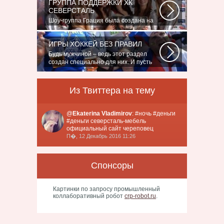
ГРУППА ПОДДЕРЖКИ ХК
СЕВЕРСТАЛЬ
Шоу-группа Грация была создана на
базе ярославского шейпинг-центра
для...
ИГРЫ ХОККЕЙ БЕЗ ПРАВИЛ
Будь мужчиной – ведь этот раздел
создан специально для них. И пусть
злопыхатели...
Из Твиттера на тему
@
Ekaterina Vladimirov
: #ночь #деньги
#деньги северсталь-мебель
официальный сайт череповец
П�, 12 Декабрь 2016 11:26
Спонсоры
Картинки по запросу промышленный
коллаборативный робот
crp-robot.ru
.