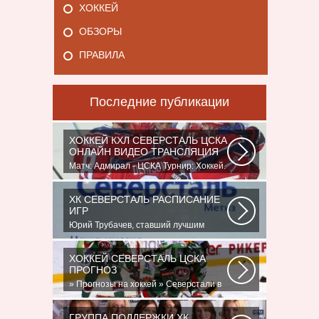
ХОККЕЙ
ОБЗОРЫ
ПРАВИЛА
Последние публикации
ХОККЕЙ КХЛ СЕВЕРСТАЛЬ ЦСКА
ОНЛАЙН ВИДЕО ТРАНСЛЯЦИЯ
Матч: Адмирал - ЦСКА Турнир: Хоккей.
Чемпионат КХЛНачало матча: 10:00
МСК...
ХК СЕВЕРСТАЛЬ РАСПИСАНИЕ
ИГР
Юрий Трубачев, ставший лучшим
игроком в составе 28 ноября, 02:52
Команде...
ХОККЕЙ СЕВЕРСТАЛЬ ЦСКА
ПРОГНОЗ
» Прогнозы на хоккей » Северстали в
последнее время крупно не везет.
Коллектив...
ГРУППА ПОДДЕРЖКИ ХК