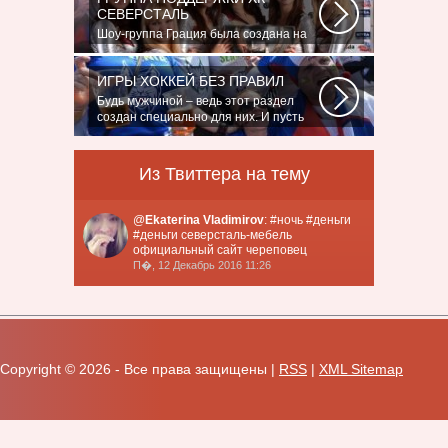
СЕВЕРСТАЛЬ
Шоу-группа Грация была создана на
базе ярославского шейпинг-центра
для...
ИГРЫ ХОККЕЙ БЕЗ ПРАВИЛ
Будь мужчиной – ведь этот раздел
создан специально для них. И пусть
злопыхатели...
Из Твиттера на тему
@
Ekaterina Vladimirov
: #ночь #деньги
#деньги северсталь-мебель
официальный сайт череповец
П�, 12 Декабрь 2016 11:26
Copyright ©
2026 - Все права защищены |
RSS
|
XML Sitemap