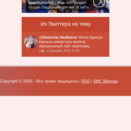
Будь мужчиной – ведь этот раздел
создан специально для них. И пусть
злопыхатели...
Из Твиттера на тему
@
Ekaterina Vladimirov
: #ночь #деньги
#деньги северсталь-мебель
официальный сайт череповец
П�, 12 Декабрь 2016 11:26
Copyright ©
2026 - Все права защищены |
RSS
|
XML Sitemap