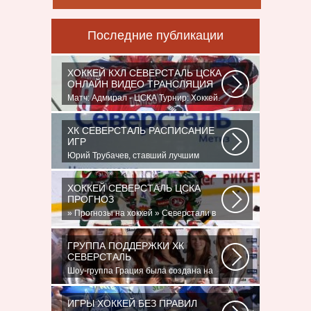
Последние публикации
ХОККЕЙ КХЛ СЕВЕРСТАЛЬ ЦСКА
ОНЛАЙН ВИДЕО ТРАНСЛЯЦИЯ
Матч: Адмирал - ЦСКА Турнир: Хоккей.
Чемпионат КХЛНачало матча: 10:00
МСК...
ХК СЕВЕРСТАЛЬ РАСПИСАНИЕ
ИГР
Юрий Трубачев, ставший лучшим
игроком в составе 28 ноября, 02:52
Команде...
ХОККЕЙ СЕВЕРСТАЛЬ ЦСКА
ПРОГНОЗ
» Прогнозы на хоккей » Северстали в
последнее время крупно не везет.
Коллектив...
ГРУППА ПОДДЕРЖКИ ХК
СЕВЕРСТАЛЬ
Шоу-группа Грация была создана на
базе ярославского шейпинг-центра
для...
ИГРЫ ХОККЕЙ БЕЗ ПРАВИЛ