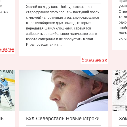
н
Прав
ли
умыш
Хоккей на льду (англ. hokey, возможно от
ать в
Стро
старофранцузского hoquet – пастуший посох
то, 
с крюкой) - спортивная игра, заключающаяся
одно
в противоборстве двух команд, которые,
чтоб
передавая шайбу клюшками, стремятся
маст
забросить ее наибольшее количество раз в
сило
ворота соперника и не пропустить в свои.
Игра проводится на…
ь далее
Читать далее
ль
Кхл Северсталь Новые Игроки
Хок