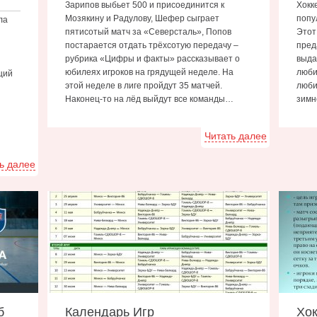
Зарипов выбьет 500 и присоединится к
Хокк
Мозякину и Радулову, Шефер сыграет
попу
ла
пятисотый матч за «Северсталь», Попов
Этот
постарается отдать трёхсотую передачу –
пред
рубрика «Цифры и факты» рассказывает о
выда
юбилеях игроков на грядущей неделе. На
люби
щий
этой неделе в лиге пройдут 35 матчей.
люби
Наконец-то на лёд выйдут все команды…
зимн
Читать далее
ь далее
б
Календарь Игр
Хок