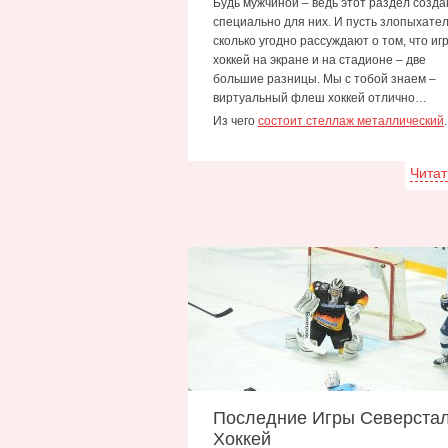
Будь мужчиной – ведь этот раздел созда
специально для них. И пусть злопыхате
сколько угодно рассуждают о том, что игр
хоккей на экране и на стадионе – две
большие разницы. Мы с тобой знаем –
виртуальный флеш хоккей отлично…
Из чего
состоит стеллаж металлический
.
Читат
Последние Игры Северста
Хоккей