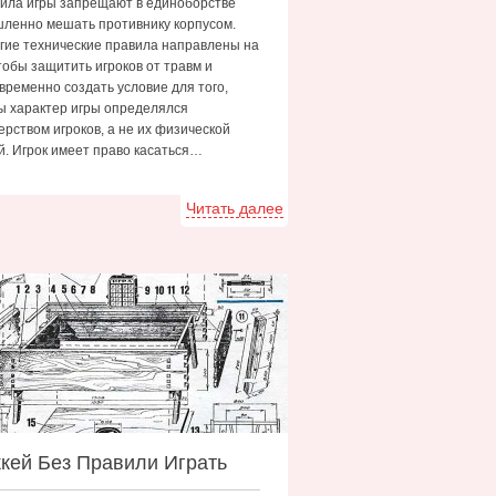
ила игры запрещают в единоборстве
ленно мешать противнику корпусом.
гие технические правила направлены на
чтобы защитить игроков от травм и
временно создать условие для того,
ы характер игры определялся
ерством игроков, а не их физической
й. Игрок имеет право касаться…
Читать далее
кей Без Правили Играть