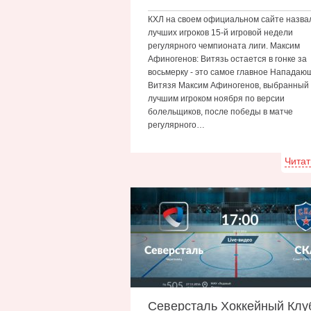
КХЛ на своем официальном сайте назва
лучших игроков 15-й игровой недели
регулярного чемпионата лиги. Максим
Афиногенов: Витязь остается в гонке за
восьмерку - это самое главное Нападаю
Витязя Максим Афиногенов, выбранный
лучшим игроком ноября по версии
болельщиков, после победы в матче
регулярного…
Читат
Северсталь Хоккейный Клу