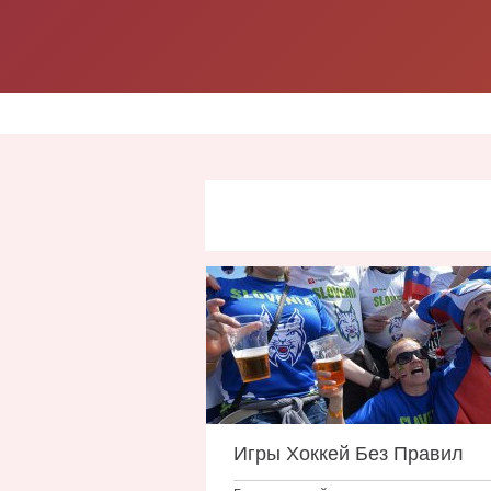
Игры Хоккей Без Правил