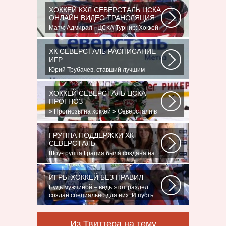
ХОККЕЙ КХЛ СЕВЕРСТАЛЬ ЦСКА
ОНЛАЙН ВИДЕО ТРАНСЛЯЦИЯ
Матч: Адмирал - ЦСКА Турнир: Хоккей.
Чемпионат КХЛНачало матча: 10:00
МСК...
ХК СЕВЕРСТАЛЬ РАСПИСАНИЕ
ИГР
Юрий Трубачев, ставший лучшим
игроком в составе 28 ноября, 02:52
Команде...
ХОККЕЙ СЕВЕРСТАЛЬ ЦСКА
ПРОГНОЗ
» Прогнозы на хоккей » Северстали в
последнее время крупно не везет.
Коллектив...
ГРУППА ПОДДЕРЖКИ ХК
СЕВЕРСТАЛЬ
Шоу-группа Грация была создана на
базе ярославского шейпинг-центра
для...
ИГРЫ ХОККЕЙ БЕЗ ПРАВИЛ
Будь мужчиной – ведь этот раздел
создан специально для них. И пусть
злопыхатели...
Из Твиттера на тему