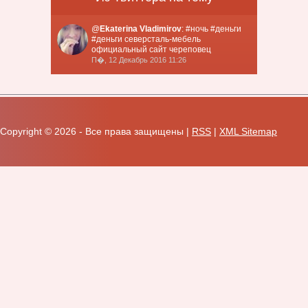
@
Ekaterina Vladimirov
: #ночь #деньги
#деньги северсталь-мебель
официальный сайт череповец
П�, 12 Декабрь 2016 11:26
Copyright ©
2026 - Все права защищены |
RSS
|
XML Sitemap