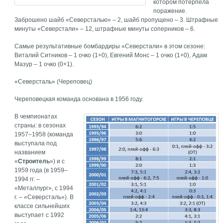
котором потерпела
поражение.
Заброшено шайб «Северсталью» – 2, шайб пропущено – 3. Штрафные
минуты «Северстали» – 12, штрафные минуты соперников – 6.
Самые результативные бомбардиры «Северстали» в этом сезоне:
Виталий Ситников – 1 очко (1+0), Евгений Монс – 1 очко (1+0), Адам
Мазур – 1 очко (0+1).
«Северсталь» (Череповец)
Череповецкая команда основана в 1956 году.
В чемпионатах
страны: в сезонах
1957–1958 (команда
выступала под
названием
«
Строитель
») и с
1959 года (в 1959–
1994 гг. –
«Металлург», с 1994
г. – «Северсталь»). В
классе сильнейших
выступает с 1992