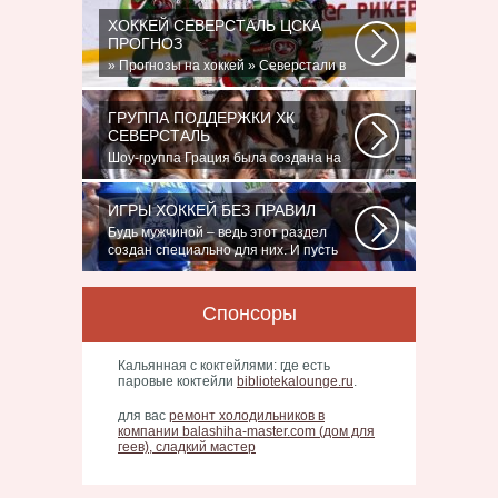
Команде...
ХОККЕЙ СЕВЕРСТАЛЬ ЦСКА
ПРОГНОЗ
» Прогнозы на хоккей » Северстали в
последнее время крупно не везет.
Коллектив...
ГРУППА ПОДДЕРЖКИ ХК
СЕВЕРСТАЛЬ
Шоу-группа Грация была создана на
базе ярославского шейпинг-центра
для...
ИГРЫ ХОККЕЙ БЕЗ ПРАВИЛ
Будь мужчиной – ведь этот раздел
создан специально для них. И пусть
злопыхатели...
Спонсоры
Кальянная с коктейлями: где есть
паровые коктейли
bibliotekalounge.ru
.
для вас
ремонт холодильников в
компании balashiha-master.com (дом для
геев), сладкий мастер