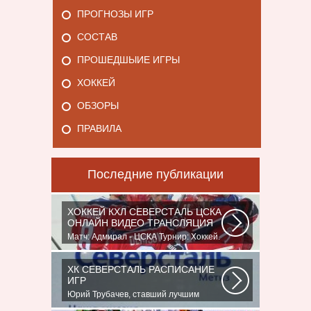
ПРОГНОЗЫ ИГР
СОСТАВ
ПРОШЕДШЫИЕ ИГРЫ
ХОККЕЙ
ОБЗОРЫ
ПРАВИЛА
Последние публикации
ХОККЕЙ КХЛ СЕВЕРСТАЛЬ ЦСКА
ОНЛАЙН ВИДЕО ТРАНСЛЯЦИЯ
Матч: Адмирал - ЦСКА Турнир: Хоккей.
Чемпионат КХЛНачало матча: 10:00
МСК...
ХК СЕВЕРСТАЛЬ РАСПИСАНИЕ
ИГР
Юрий Трубачев, ставший лучшим
игроком в составе 28 ноября, 02:52