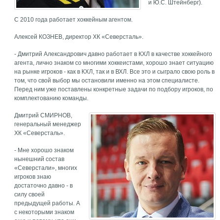
и Ю.С. Штейнберг).
С 2010 года работает хоккейным агентом.
Алексей КОЗНЕВ, директор ХК «Северсталь».
- Дмитрий Александрович давно работает в КХЛ в качестве хоккейного
агента, лично знаком со многими хоккеистами, хорошо знает ситуацию
на рынке игроков - как в КХЛ, так и в ВХЛ. Все это и сыграло свою роль в
том, что свой выбор мы остановили именно на этом специалисте.
Перед ним уже поставлены конкретные задачи по подбору игроков, по
комплектованию команды.
Дмитрий СМИРНОВ,
генеральный менеджер
ХК «Северсталь».
- Мне хорошо знаком
нынешний состав
«Северстали», многих
игроков знаю
достаточно давно - в
силу своей
предыдущей работы. А
с некоторыми знаком