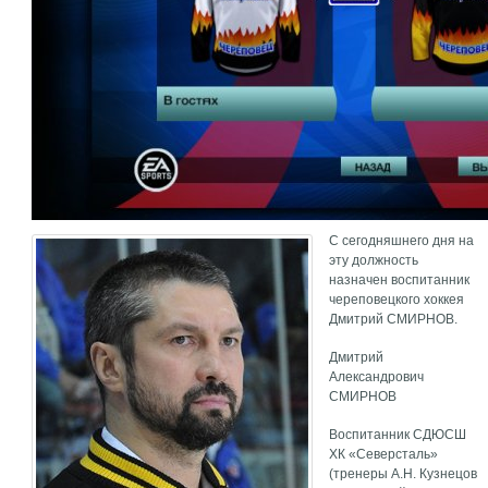
С сегодняшнего дня на
эту должность
назначен воспитанник
череповецкого хоккея
Дмитрий СМИРНОВ.
Дмитрий
Александрович
СМИРНОВ
Воспитанник СДЮСШ
ХК «Северсталь»
(тренеры А.Н. Кузнецов