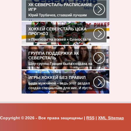
Хоккей. Чемпионат КХЛНачало
ХК СЕВЕРСТАЛЬ РАСПИСАНИЕ
матча: 10:00 МСК...
ИГР
Юрий Трубачев, ставший лучшим
игроком в составе 28 ноября, 02:52
Команде...
ХОККЕЙ СЕВЕРСТАЛЬ ЦСКА
ПРОГНОЗ
» Прогнозы на хоккей » Северстали
в последнее время крупно не везет.
Коллектив...
ГРУППА ПОДДЕРЖКИ ХК
СЕВЕРСТАЛЬ
Шоу-группа Грация была создана на
базе ярославского шейпинг-центра
для...
ИГРЫ ХОККЕЙ БЕЗ ПРАВИЛ
Будь мужчиной – ведь этот раздел
создан специально для них. И пусть
злопыхатели...
Copyright ©
2026 - Все права защищены |
RSS
|
XML Sitemap