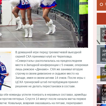
Х
О
Ма
Че
МС
Х
В домашней игре перед трехматчевой выездной
И
серией СКА принимал клуб из Череповца.
Юр
«Северсталь» располагалась на предпоследнем
иг
месте в Западной конференции с 5 очками, опережая
Ко
лишь рижское «Динамо». СКА же занимал вторую
Х
строчку в своем дивизионе и седьмое место на
П
Западе, имея в своем активе 14 очков. После игры с
» 
ЦСКА тренерский штаб петербуржцев принял
по
решение не делать перестановок в составе.
Ко
Г
С
да обе команды успели поиграть в неравных составах, армейцы
Шо
 против пятерых. Спустя 14 минут после начала матча первое
ба
матче: Ковальчук, вовремя оказавшись на пятаке, переправил