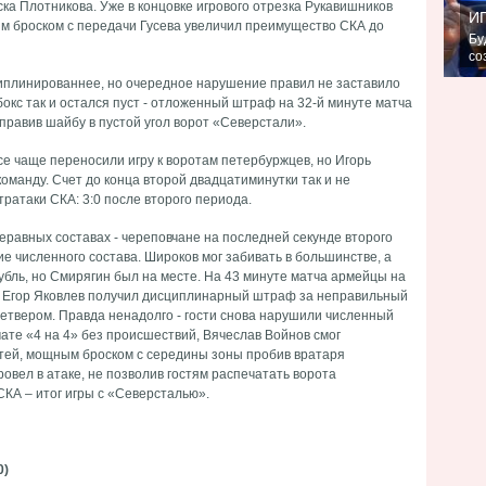
для
ка Плотникова. Уже в концовке игрового отрезка Рукавишников
И
им броском с передачи Гусева увеличил преимущество СКА до
Бу
со
зл
иплинированнее, но очередное нарушение правил не заставило
окс так и остался пуст - отложенный штраф на 32-й минуте матча
правив шайбу в пустой угол ворот «Северстали».
се чаще переносили игру к воротам петербуржцев, но Игорь
манду. Счет до конца второй двадцатиминутки так и не
тратаки СКА: 3:0 после второго периода.
еравных составах - череповчане на последней секунде второго
 численного состава. Широков мог забивать в большинстве, а
бль, но Смирягин был на месте. На 43 минуте матча армейцы на
– Егор Яковлев получил дисциплинарный штраф за неправильный
четвером. Правда ненадолго - гости снова нарушили численный
мате «4 на 4» без происшествий, Вячеслав Войнов смог
тей, мощным броском с середины зоны пробив вратаря
овел в атаке, не позволив гостям распечатать ворота
 СКА – итог игры с «Северсталью».
0)