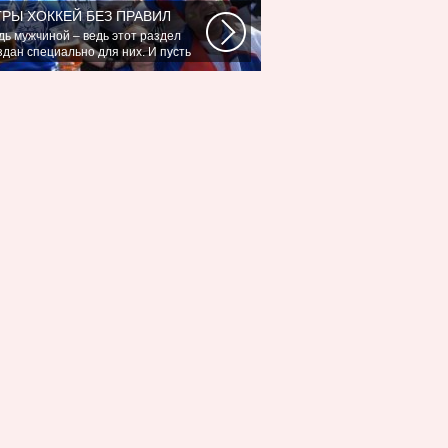
...
ГРЫ ХОККЕЙ БЕЗ ПРАВИЛ
дь мужчиной – ведь этот раздел
здан специально для них. И пусть
опыхатели...