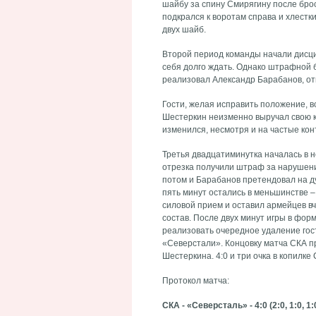
шайбу за спину Смирягину после брос
подкрался к воротам справа и хлестк
двух шайб.
Второй период команды начали дисц
себя долго ждать. Однако штрафной б
реализовал Александр Барабанов, от
Гости, желая исправить положение, в
Шестеркин неизменно выручал свою ко
изменился, несмотря и на частые кон
Третья двадцатиминутка началась в н
отрезка получили штраф за нарушение
потом и Барабанов претендовал на ду
пять минут остались в меньшинстве 
силовой прием и оставил армейцев в
состав. После двух минут игры в фор
реализовать очередное удаление гос
«Северстали». Концовку матча СКА пр
Шестеркина. 4:0 и три очка в копилке
Протокол матча:
СКА - «Северсталь» - 4:0 (2:0, 1:0, 1: