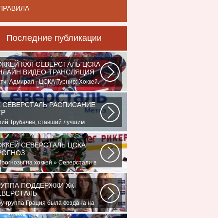
ПРАВИЛА
Последние публикации
ОККЕЙ КХЛ СЕВЕРСТАЛЬ ЦСКА
НЛАЙН ВИДЕО ТРАНСЛЯЦИЯ
тч: Адмирал - ЦСКА Турнир: Хоккей.
мпионат КХЛНачало матча: 10:00
К...
К СЕВЕРСТАЛЬ РАСПИСАНИЕ
ГР
ий Трубачев, ставший лучшим
роком в составе 28 ноября, 02:52
манде...
ОККЕЙ СЕВЕРСТАЛЬ ЦСКА
РОГНОЗ
Прогнозы на хоккей » Северстали в
следнее время крупно не везет.
ллектив...
РУППА ПОДДЕРЖКИ ХК
ЕВЕРСТАЛЬ
у-группа Грация была создана на
зе ярославского шейпинг-центра