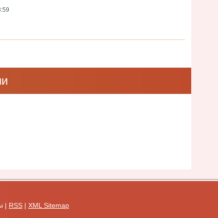
3:59
ии
ы |
RSS
|
XML Sitemap