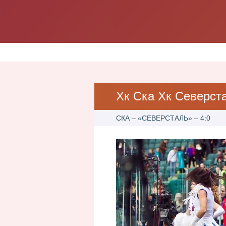
Хк Ска Хк Северст
​СКА – «СЕВЕРСТАЛЬ» – 4:0