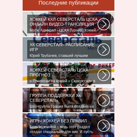
Последние публикации
ХОККЕЙ КХЛ СЕВЕРСТАЛЬ ЦСКА
ОНЛАЙН ВИДЕО ТРАНСЛЯЦИЯ
Матч: Адмирал - ЦСКА Турнир: Хоккей.
Чемпионат КХЛНачало матча: 10:00
МСК...
ХК СЕВЕРСТАЛЬ РАСПИСАНИЕ
ИГР
Юрий Трубачев, ставший лучшим
игроком в составе 28 ноября, 02:52
Команде...
ХОККЕЙ СЕВЕРСТАЛЬ ЦСКА
ПРОГНОЗ
» Прогнозы на хоккей » Северстали в
последнее время крупно не везет.
Коллектив...
ГРУППА ПОДДЕРЖКИ ХК
СЕВЕРСТАЛЬ
Шоу-группа Грация была создана на
базе ярославского шейпинг-центра
для...
ИГРЫ ХОККЕЙ БЕЗ ПРАВИЛ
Будь мужчиной – ведь этот раздел
создан специально для них. И пусть
злопыхатели...