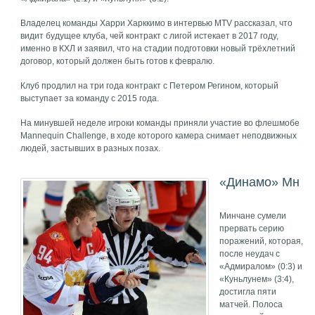
Владелец команды Харри Харккимо в интервью MTV рассказал, что
видит будущее клуба, чей контракт с лигой истекает в 2017 году,
именно в КХЛ и заявил, что на стадии подготовки новый трёхлетний
договор, который должен быть готов к февралю.
Клуб продлил на три года контракт с Петером Регином, который
выступает за команду с 2015 года.
На минувшей неделе игроки команды приняли участие во флешмобе
Мannequin Challenge, в ходе которого камера снимает неподвижных
людей, застывших в разных позах.
«Динамо» Мн
Минчане сумели
прервать серию
поражений, которая,
после неудач с
«Адмиралом» (0:3) и
«Куньлунем» (3:4),
достигла пяти
матчей. Полоса