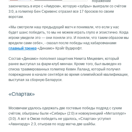
поражений
закончилась в игре с «Амуром», которую «зубры» выиграли со счётом
3:0, а голкипер Бен Скривенс отразил все 17 бросков по своим
воротам.
«Мы смотрели наш предыдущий матч и понимали, что если у нас
будет шанс победить, то мы не можем играть глупо и эгоистично. Когда
игроки увидели это — они поняли это. И поняли, что таким образом мы
вредили сами себе», - сказал после победы над хабаровчанами
главный тренер
«Динамо» Крэйг Вудкрофт.
Состав «Динамо» пополнил защитник Никита Мицкевич, который
ранее выступал за фарм-клуб минчан. Кроме того, был выведен из
списка травмированных голкипер Кевин Лаланд, который получил
повреждение в начале сентября во время олимпийской квалификации,
выступая за сборную Беларуси.
«Спартак»
Москвичам удалось одержать две гостевые победы подряд с сухим
счётом, обыграны были «Сибирь» (2:0) и новокузнецкий «Металлург»
(3:0). А вот в Омске победить не удалось, «Спартак» уступил
«Авангарду» 2:3, отыграв по ходу матча две шайбы.