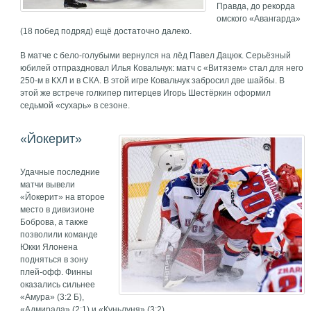
Правда, до рекорда
омского «Авангарда»
(18 побед подряд) ещё достаточно далеко.
В матче с бело-голубыми вернулся на лёд Павел Дацюк. Серьёзный
юбилей отпраздновал Илья Ковальчук: матч с «Витязем» стал для него
250-м в КХЛ и в СКА. В этой игре Ковальчук забросил две шайбы. В
этой же встрече голкипер питерцев Игорь Шестёркин оформил
седьмой «сухарь» в сезоне.
«Йокерит»
Удачные последние
матчи вывели
«Йокерит» на второе
место в дивизионе
Боброва, а также
позволили команде
Юкки Ялонена
подняться в зону
плей-офф. Финны
оказались сильнее
«Амура» (3:2 Б),
«Адмирала» (2:1) и «Куньлуня» (3:2).