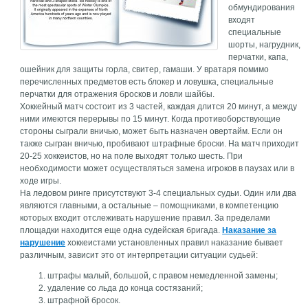
обмундирования
входят
специальные
шорты, нагрудник,
перчатки, капа,
ошейник для защиты горла, свитер, гамаши. У вратаря помимо
перечисленных предметов есть блокер и ловушка, специальные
перчатки для отражения бросков и ловли шайбы.
Хоккейный матч состоит из 3 частей, каждая длится 20 минут, а между
ними имеются перерывы по 15 минут. Когда противоборствующие
стороны сыграли вничью, может быть назначен овертайм. Если он
также сыгран вничью, пробивают штрафные броски. На матч приходит
20-25 хоккеистов, но на поле выходят только шесть. При
необходимости может осуществляться замена игроков в паузах или в
ходе игры.
На ледовом ринге присутствуют 3-4 специальных судьи. Один или два
являются главными, а остальные – помощниками, в компетенцию
которых входит отслеживать нарушение правил. За пределами
площадки находится еще одна судейская бригада.
Наказание за
нарушение
хоккеистами установленных правил наказание бывает
различным, зависит это от интерпретации ситуации судьей:
штрафы малый, большой, с правом немедленной замены;
удаление со льда до конца состязаний;
штрафной бросок.