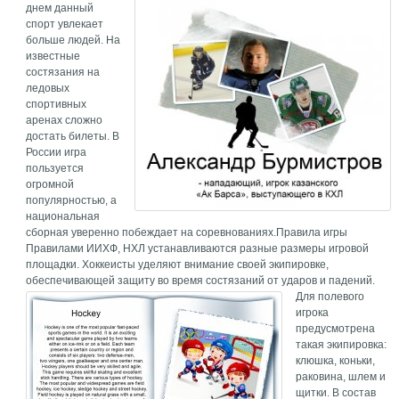
днем данный
спорт увлекает
больше людей. На
известные
состязания на
ледовых
спортивных
аренах сложно
достать билеты. В
России игра
пользуется
огромной
популярностью, а
национальная
сборная уверенно побеждает на соревнованиях.Правила игры
Правилами ИИХФ, НХЛ устанавливаются разные размеры игровой
площадки. Хоккеисты уделяют внимание своей экипировке,
обеспечивающей защиту во время состязаний от ударов и падений.
Для полевого
игрока
предусмотрена
такая экипировка:
клюшка, коньки,
раковина, шлем и
щитки. В состав