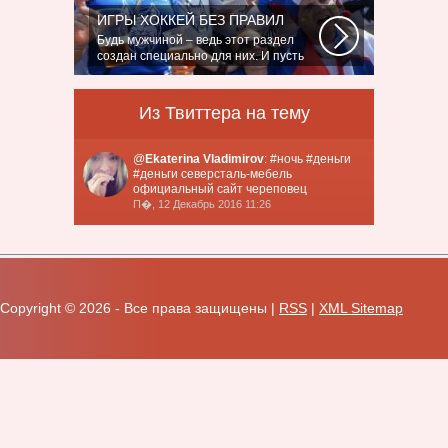
для...
ИГРЫ ХОККЕЙ БЕЗ ПРАВИЛ
Будь мужчиной – ведь этот раздел
создан специально для них. И пусть
злопыхатели...
Из Твиттера на тему
@
Ekaterina Vladimirov
: #ночь #деньги
#деньги северсталь-мебель
официальный сайт череповец
П�, 12 Декабрь 2016 11:26
Copyright ©
2026 - Все права защищены |
RSS
|
XML Sitemap