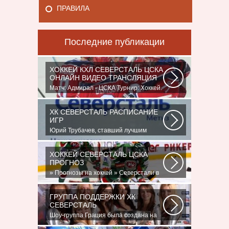
ПРАВИЛА
Последние публикации
ХОККЕЙ КХЛ СЕВЕРСТАЛЬ ЦСКА
ОНЛАЙН ВИДЕО ТРАНСЛЯЦИЯ
Матч: Адмирал - ЦСКА Турнир: Хоккей.
Чемпионат КХЛНачало матча: 10:00
МСК...
ХК СЕВЕРСТАЛЬ РАСПИСАНИЕ
ИГР
Юрий Трубачев, ставший лучшим
игроком в составе 28 ноября, 02:52
Команде...
ХОККЕЙ СЕВЕРСТАЛЬ ЦСКА
ПРОГНОЗ
» Прогнозы на хоккей » Северстали в
последнее время крупно не везет.
Коллектив...
ГРУППА ПОДДЕРЖКИ ХК
СЕВЕРСТАЛЬ
Шоу-группа Грация была создана на
базе ярославского шейпинг-центра