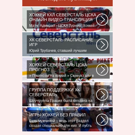
ХОККЕЙ КХЛ СЕВЕРСТАЛЬ ЦСКА
ОНЛАЙН ВИДЕО ТРАНСЛЯЦИЯ
Матч: Адмирал - ЦСКА Турнир: Хоккей.
Чемпионат КХЛНачало матча: 10:00
МСК...
ХК СЕВЕРСТАЛЬ РАСПИСАНИЕ
ИГР
Юрий Трубачев, ставший лучшим
игроком в составе 28 ноября, 02:52
Команде...
ХОККЕЙ СЕВЕРСТАЛЬ ЦСКА
ПРОГНОЗ
» Прогнозы на хоккей » Северстали в
последнее время крупно не везет.
Коллектив...
ГРУППА ПОДДЕРЖКИ ХК
СЕВЕРСТАЛЬ
Шоу-группа Грация была создана на
базе ярославского шейпинг-центра
для...
ИГРЫ ХОККЕЙ БЕЗ ПРАВИЛ
Будь мужчиной – ведь этот раздел
создан специально для них. И пусть
злопыхатели...