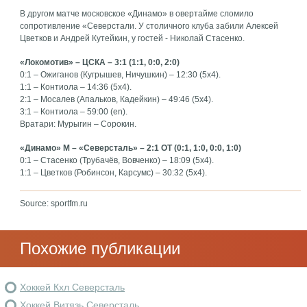
В другом матче московское «Динамо» в овертайме сломило
сопротивление «Северстали. У столичного клуба забили Алексей
Цветков и Андрей Кутейкин, у гостей - Николай Стасенко.
«Локомотив» – ЦСКА – 3:1 (1:1, 0:0, 2:0)
0:1 – Ожиганов (Кугрышев, Ничушкин) – 12:30 (5x4).
1:1 – Контиола – 14:36 (5x4).
2:1 – Мосалев (Апальков, Кадейкин) – 49:46 (5x4).
3:1 – Контиола – 59:00 (en).
Вратари: Мурыгин – Сорокин.
«Динамо» М – «Северсталь» – 2:1 ОТ (0:1, 1:0, 0:0, 1:0)
0:1 – Стасенко (Трубачёв, Вовченко) – 18:09 (5x4).
1:1 – Цветков (Робинсон, Карсумс) – 30:32 (5x4).
Source: sportfm.ru
Похожие публикации
Хоккей Кхл Северсталь
Хоккей Витязь Северсталь