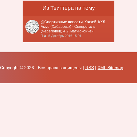
Из Твиттера на тему
@
Спортивные новости
: Хоккей. КХЛ.
Амур (Хабаровск) - Северсталь
(Череповец) 4:2, матч окончен
П�, 5 Декабрь 2016 15:01
Copyright ©
2026 - Все права защищены |
RSS
|
XML Sitemap