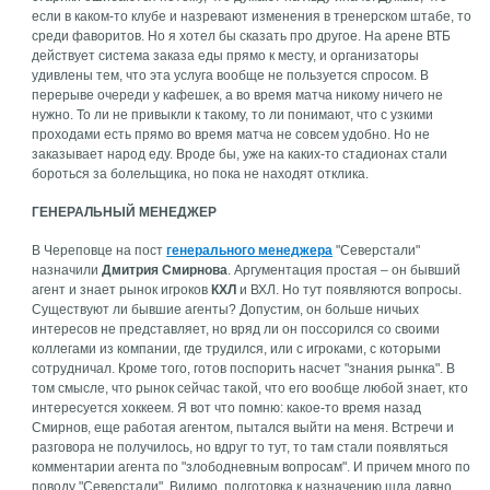
если в каком-то клубе и назревают изменения в тренерском штабе, то
среди фаворитов. Но я хотел бы сказать про другое. На арене ВТБ
действует система заказа еды прямо к месту, и организаторы
удивлены тем, что эта услуга вообще не пользуется спросом. В
перерыве очереди у кафешек, а во время матча никому ничего не
нужно. То ли не привыкли к такому, то ли понимают, что с узкими
проходами есть прямо во время матча не совсем удобно. Но не
заказывает народ еду. Вроде бы, уже на каких-то стадионах стали
бороться за болельщика, но пока не находят отклика.
ГЕНЕРАЛЬНЫЙ МЕНЕДЖЕР
В Череповце на пост
генерального менеджера
"Северстали"
назначили
Дмитрия Смирнова
. Аргументация простая – он бывший
агент и знает рынок игроков
КХЛ
и ВХЛ. Но тут появляются вопросы.
Существуют ли бывшие агенты? Допустим, он больше ничьих
интересов не представляет, но вряд ли он поссорился со своими
коллегами из компании, где трудился, или с игроками, с которыми
сотрудничал. Кроме того, готов поспорить насчет "знания рынка". В
том смысле, что рынок сейчас такой, что его вообще любой знает, кто
интересуется хоккеем. Я вот что помню: какое-то время назад
Смирнов, еще работая агентом, пытался выйти на меня. Встречи и
разговора не получилось, но вдруг то тут, то там стали появляться
комментарии агента по "злободневным вопросам". И причем много по
поводу "Северстали". Видимо, подготовка к назначению шла давно.