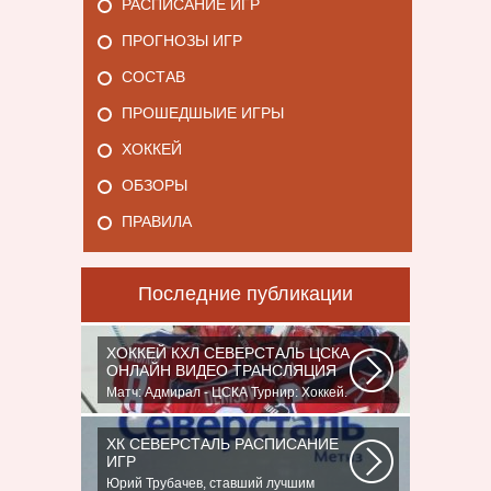
РАСПИСАНИЕ ИГР
ПРОГНОЗЫ ИГР
СОСТАВ
ПРОШЕДШЫИЕ ИГРЫ
ХОККЕЙ
ОБЗОРЫ
ПРАВИЛА
Последние публикации
ХОККЕЙ КХЛ СЕВЕРСТАЛЬ ЦСКА
ОНЛАЙН ВИДЕО ТРАНСЛЯЦИЯ
Матч: Адмирал - ЦСКА Турнир: Хоккей.
Чемпионат КХЛНачало матча: 10:00
МСК...
ХК СЕВЕРСТАЛЬ РАСПИСАНИЕ
ИГР
Юрий Трубачев, ставший лучшим