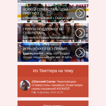
игроком в составе 28 ноября, 02:52
Команде...
ХОККЕЙ СЕВЕРСТАЛЬ ЦСКА
ПРОГНОЗ
» Прогнозы на хоккей » Северстали в
последнее время крупно не везет.
Коллектив...
ГРУППА ПОДДЕРЖКИ ХК
СЕВЕРСТАЛЬ
Шоу-группа Грация была создана на
базе ярославского шейпинг-центра
для...
ИГРЫ ХОККЕЙ БЕЗ ПРАВИЛ
Будь мужчиной – ведь этот раздел
создан специально для них. И пусть
злопыхатели...
Из Твиттера на тему
@
Евгений Силин
: Череповецкая
«Северсталь» прервала 10-матчевую
серию поражений #ХОККЕЙ
П�, 9 Декабрь 2016 10:33