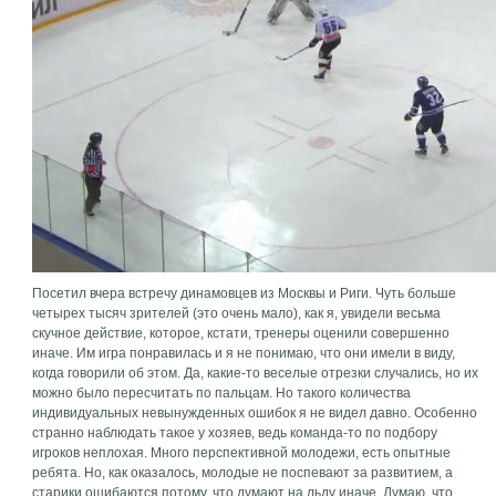
Посетил вчера встречу динамовцев из Москвы и Риги. Чуть больше
четырех тысяч зрителей (это очень мало), как я, увидели весьма
скучное действие, которое, кстати, тренеры оценили совершенно
иначе. Им игра понравилась и я не понимаю, что они имели в виду,
когда говорили об этом. Да, какие-то веселые отрезки случались, но их
можно было пересчитать по пальцам. Но такого количества
индивидуальных невынужденных ошибок я не видел давно. Особенно
странно наблюдать такое у хозяев, ведь команда-то по подбору
игроков неплохая. Много перспективной молодежи, есть опытные
ребята. Но, как оказалось, молодые не поспевают за развитием, а
старики ошибаются потому, что думают на льду иначе. Думаю, что